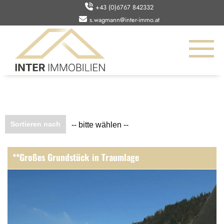
+43 (0)6767 842332
s.wagmann@inter-immo.at
Sortieren nach
-- bitte wählen --
**Großes Grundstück in Traumlage