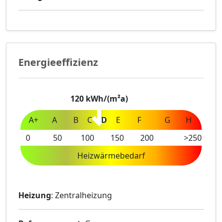
Energieeffizienz
120
kWh/(m²a)
A+
A
B
C
D
E
F
G
H
0
50
100
150
200
>250
Heizwärmebedarf
Heizung
: Zentralheizung