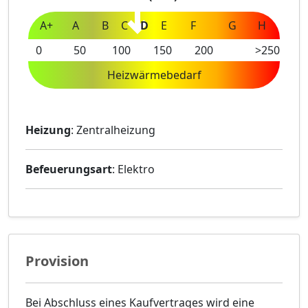
A+
A
B
C
D
E
F
G
H
0
50
100
150
200
>250
Heizwärmebedarf
Heizung
: Zentralheizung
Befeuerungsart
: Elektro
Provision
Bei Abschluss eines Kaufvertrages wird eine