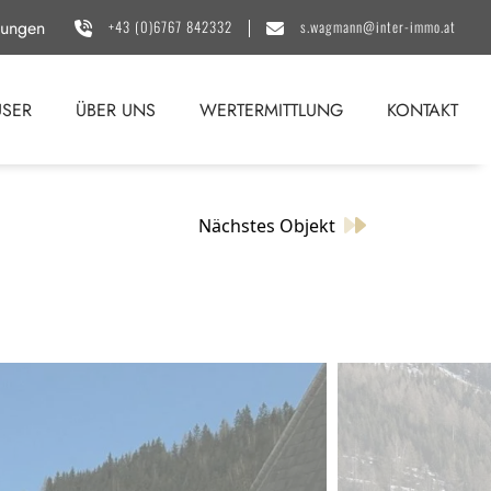
sungen
+43 (0)6767 842332
s.wagmann@inter-immo.at
SER
ÜBER UNS
WERTERMITTLUNG
KONTAKT
Nächstes Objekt