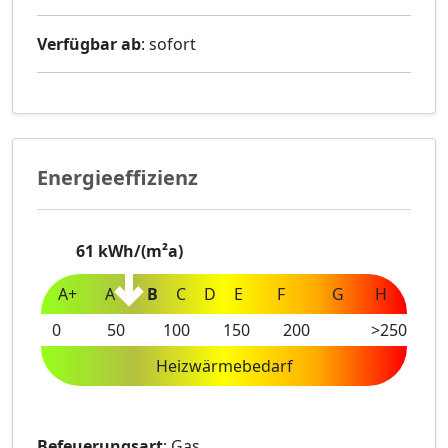
Verfügbar ab
: sofort
Energieeffizienz
61
kWh/(m²a)
A+
A
B
C
D
E
F
G
H
0
50
100
150
200
>250
Heizwärmebedarf
Befeuerungsart
: Gas